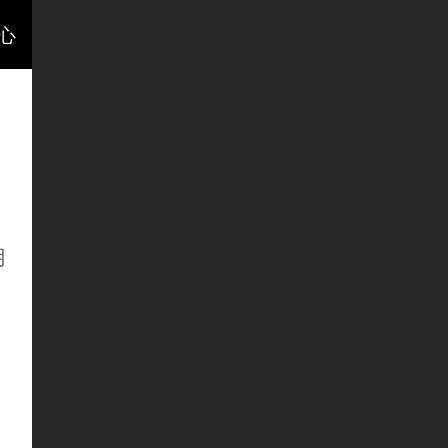
心
口
用